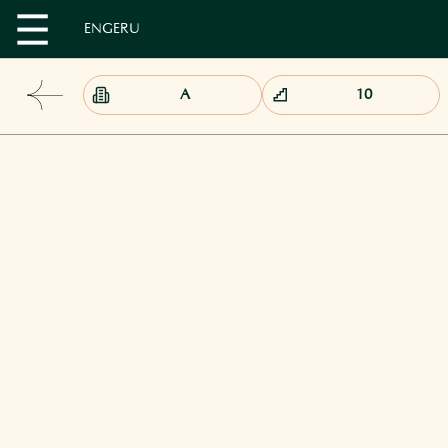
EN
GE
RU