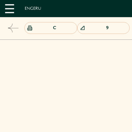
EN
GE
RU